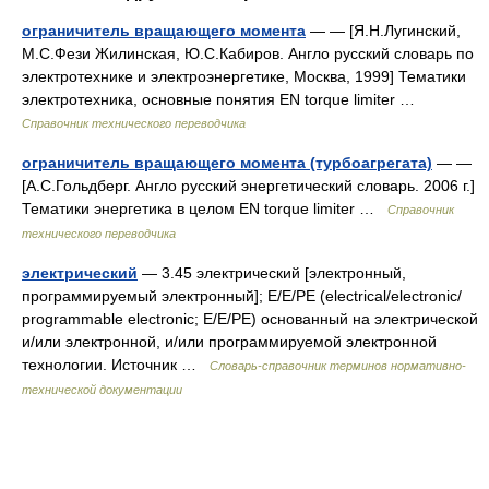
ограничитель вращающего момента
— — [Я.Н.Лугинский,
М.С.Фези Жилинская, Ю.С.Кабиров. Англо русский словарь по
электротехнике и электроэнергетике, Москва, 1999] Тематики
электротехника, основные понятия EN torque limiter …
Справочник технического переводчика
ограничитель вращающего момента (турбоагрегата)
— —
[А.С.Гольдберг. Англо русский энергетический словарь. 2006 г.]
Тематики энергетика в целом EN torque limiter …
Справочник
технического переводчика
электрический
— 3.45 электрический [электронный,
программируемый электронный]; Е/Е/РЕ (electrical/electronic/
programmable electronic; Е/Е/РЕ) основанный на электрической
и/или электронной, и/или программируемой электронной
технологии. Источник …
Словарь-справочник терминов нормативно-
технической документации