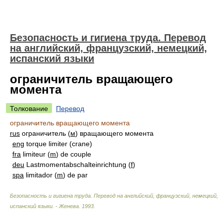
Безопасность и гигиена труда. Перевод
на английский, французский, немецкий,
испанский языки
ограничитель вращающего
момента
Толкование
Перевод
ограничитель вращающего момента
rus
ограничитель (
м
) вращающего момента
eng
torque limiter (crane)
fra
limiteur (
m
) de couple
deu
Lastmomentabschalteinrichtung (
f
)
spa
limitador (
m
) de par
Безопасность и гигиена труда. Перевод на английский, французский, немецкий,
испанский языки. - Женева
.
1993
.